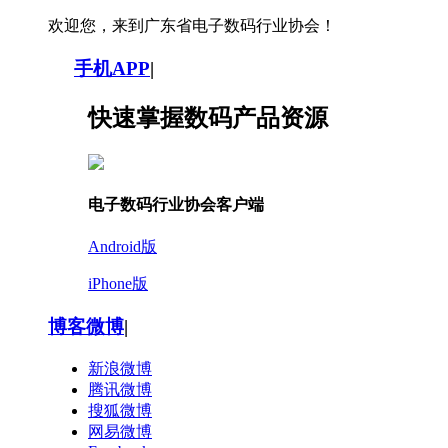
欢迎您，来到广东省电子数码行业协会！
手机APP
|
快速掌握数码产品资源
电子数码行业协会客户端
Android版
iPhone版
博客微博
|
新浪微博
腾讯微博
搜狐微博
网易微博